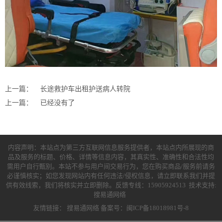
上一篇：
长途救护车出租护送病人转院
上一篇：
已经没有了
内容声明：本站点为第三方互联网信息服务提供者，本站点内所展现的商
品及服务的标题、价格、详情等信息内容，其真实性、准确性和合法性均
需用户自行甄别。本站不参与用户间交易行为，您在购买商品/服务前请务
必谨慎核实；如您发现网站内有任何违法/侵权信息，请立即联系我们并提
供有效线索，我们将核实并立即删除。反馈专线：15905924513 技术支持:
搜易通网络
友情链接：
搜易通网络
备案号：闽ICP备18018981号-8