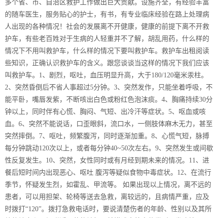
多个省、市、自治区救护工作做出巨大贡献。设施齐全，有经验丰富
的随车医生，服务贴心的护士，有书，有专业临床经验在路上处理病
人出现的各种情况！社会的发展离不开健康，健康的前提下离不开救
护车，有些老百姓对于生病的人轻重并不了解，胡乱用药，什么样的
情况下不用叫救护车，什么样的情况下要叫救护车。救护车出租阅读
些知识，正确认识救护车的含义。跟您谈谈当这样的情况下我们应该
叫救护车。1、剧烈，呕吐，血压明显升高，大于180/120毫米汞柱。
2、突然昏倒后不省人事超过5分钟。3、突然发作，只能坐着呼吸，不
能平卧，嘴唇发紫，不断咳出白色或粉红色泡沫痰。4、胸痛持续30分
钟以上，同时伴有心慌、胸闷、气短、出冷汗等症状。5、呕血或咳
血。6、突然不能说话，口歪眼斜，流口水，一侧肢体麻木无力，甚至
突然摔倒。7、呕吐，频繁腹泻，同时逐渐加重。8、心慌气短，脉搏
每分钟跳动120次以上，或者每分钟40~50次左右。9、突然发生或间歇
性反复发生。10、突然，女性同时或有月经到期未来的情况。11、进
餐后短时间内出现恶心、呕吐 腹泻等疑似食物中毒症状。12、在流行
季节，怀疑发生烈，如霍乱、甲流等。 如果出现以上情况，离不远的
患者，可以用担架、轮椅等送去急救，离较远的，且病情严重，应及
时拨打“120”。拨打急救电话时，要说清楚伤者的年龄、性别以及其所