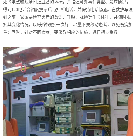
处的地点和现场附近显著的地标，并描述意外事件类型、发病情况，
得到120电话台调度提示后再挂断电话，并保持电话畅通。在救护车没
到之前，家属要检查患者的意识、呼吸、脉搏等生命体征，并随时观
察其变化情况，以5分钟观察一次好；尽量不要移动患者，以免伤病加
重；同时，针对不同病症，要采取相应的措施，进行初步急救。