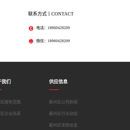
联系方式丨CONTACT
电话：
18960428209
微信：
18960428209
于我们
供应信息
州区服务范围
蓟州区公司新闻
州区企业风采
蓟州区行业动态
蓟州区求购信息